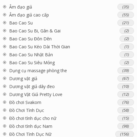
Âm đạo giả
(35)
Âm đạo giả cao cấp
(55)
Bao Cao Su
(21)
Bao Cao Su Bi, Gân & Gai
(2)
Bao Cao Su Đôn Dên
(2)
Bao Cao Su Kéo Dài Thời Gian
(1)
Bao Cao Su Nhật Bản
(1)
Bao Cao Su Siêu Mỏng
(2)
Dụng cụ massage phòng the
(39)
Dương vật giả
(67)
Dương vật giả dây đeo
(10)
Dương Vật Giả Pretty Love
(12)
Đồ chơi Svakom
(76)
Đồ Chơi Tình Dục
(58)
Đồ chơi tình dục cho nữ
(15)
Đồ chơi tình dục Nam
(98)
Đồ Chơi Tình Dục Nữ
(156)