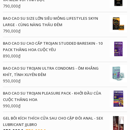
790,000
₫
BAO CAO SU SIZE LỚN SIÊU MỎNG LIFESTYLES SKYN
LARGE - CÙNG NÀNG THÂU ĐÊM
790,000
₫
BAO CAO SU CAO CẤP TROJAN STUDDED BARESKIN - 10
PACK THĂNG HOA CUỘC YÊU
890,000
₫
BAO CAO SU TROJAN ULTRA CONDOMS - ÔM KHẮNG
KHÍT, TÌNH XUYÊN ĐÊM
950,000
₫
BAO CAO SU TROJAN PLEASURE PACK - KHỞI ĐẦU CỦA
CUỘC THĂNG HOA
990,000
₫
GEL BÔI KÍCH THÍCH CỬA SAU CHO CẶP ĐÔI ANAL - SEX
LUBRICANT JJLBRO