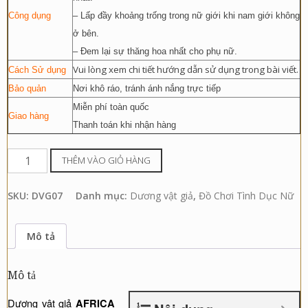
Công dụng
– Lấp đầy khoảng trống trong nữ giới khi nam giới không
ở bên.
– Đem lại sự thăng hoa nhất cho phụ nữ.
Vui lòng xem chi tiết hướng dẫn sử dụng trong bài viết.
Cách Sử dụng
Bảo quản
Nơi khô ráo, tránh ánh nắng trực tiếp
Miễn phí toàn quốc
Giao hàng
Thanh toán khi nhận hàng
Dương
THÊM VÀO GIỎ HÀNG
vật
giả
SKU:
DVG07
Danh mục:
Dương vật giả
,
Đồ Chơi Tình Dục Nữ
Africa
Cowboy
Mô tả
rung
ngoáy
Mô tả
7
chế
Dương vật giả
AFRICA