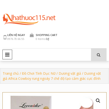
Skip
to
content
LIÊN HỆ NGAY
SHOPPING CART
0976.70.66.55
0 Items
0₫
PRIMARY MENU
Trang chủ
/
Đồ Chơi Tình Dục Nữ
/
Dương vật giả
/ Dương vật
giả Africa Cowboy rung ngoáy 7 chế độ tạo cảm giác cực đỉnh