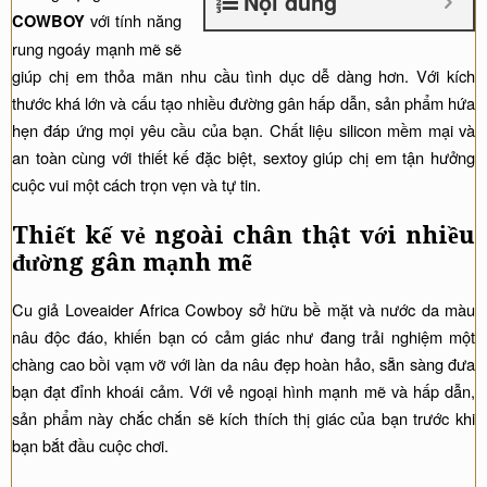
Nội dung
độ
với tính năng
COWBOY
tạo
rung ngoáy mạnh mẽ sẽ
cảm
giúp chị em thỏa mãn nhu cầu tình dục dễ dàng hơn. Với kích
giác
thước khá lớn và cấu tạo nhiều đường gân hấp dẫn, sản phẩm hứa
cực
hẹn đáp ứng mọi yêu cầu của bạn. Chất liệu silicon mềm mại và
đỉnh
an toàn cùng với thiết kế đặc biệt, sextoy giúp chị em tận hưởng
số
cuộc vui một cách trọn vẹn và tự tin.
lượng
Thiết kế vẻ ngoài chân thật với nhiều
đường gân mạnh mẽ
Cu giả Loveaider Africa Cowboy sở hữu bề mặt và nước da màu
nâu độc đáo, khiến bạn có cảm giác như đang trải nghiệm một
chàng cao bồi vạm vỡ với làn da nâu đẹp hoàn hảo, sẵn sàng đưa
bạn đạt đỉnh khoái cảm. Với vẻ ngoại hình mạnh mẽ và hấp dẫn,
sản phẩm này chắc chắn sẽ kích thích thị giác của bạn trước khi
bạn bắt đầu cuộc chơi.