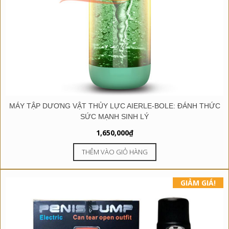
MÁY TẬP DƯƠNG VẬT THỦY LỰC AIERLE-BOLE: ĐÁNH THỨC
SỨC MẠNH SINH LÝ
1,650,000
₫
THÊM VÀO GIỎ HÀNG
GIẢM GIÁ!