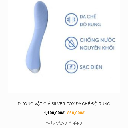
DƯƠNG VẬT GIẢ SILVER FOX ĐA CHẾ ĐỘ RUNG
Giá
Giá
1,100,000
₫
850,000
₫
gốc
hiện
THÊM VÀO GIỎ HÀNG
là:
tại