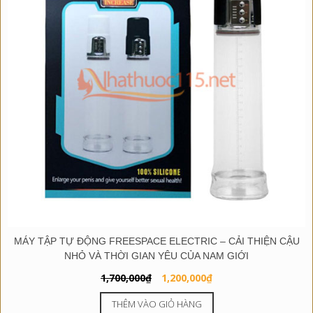
MÁY TẬP TỰ ĐỘNG FREESPACE ELECTRIC – CẢI THIỆN CẬU
NHỎ VÀ THỜI GIAN YÊU CỦA NAM GIỚI
Giá
Giá
1,700,000
₫
1,200,000
₫
gốc
hiện
THÊM VÀO GIỎ HÀNG
là:
tại