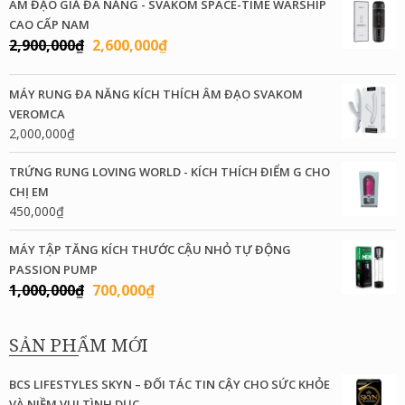
ÂM ĐẠO GIẢ ĐA NĂNG - SVAKOM SPACE-TIME WARSHIP
CAO CẤP NAM
Giá
Giá
2,900,000
₫
2,600,000
₫
gốc
hiện
là:
tại
MÁY RUNG ĐA NĂNG KÍCH THÍCH ÂM ĐẠO SVAKOM
2,900,000₫.
là:
VEROMCA
2,600,000₫.
2,000,000
₫
TRỨNG RUNG LOVING WORLD - KÍCH THÍCH ĐIỂM G CHO
CHỊ EM
450,000
₫
MÁY TẬP TĂNG KÍCH THƯỚC CẬU NHỎ TỰ ĐỘNG
PASSION PUMP
Giá
Giá
1,000,000
₫
700,000
₫
gốc
hiện
là:
tại
SẢN PHẨM MỚI
1,000,000₫.
là:
700,000₫.
BCS LIFESTYLES SKYN – ĐỐI TÁC TIN CẬY CHO SỨC KHỎE
VÀ NIỀM VUI TÌNH DỤC