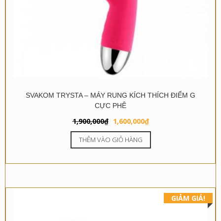
SVAKOM TRYSTA – MÁY RUNG KÍCH THÍCH ĐIỂM G
CỰC PHÊ
Giá
Giá
1,900,000
₫
1,600,000
₫
gốc
hiện
THÊM VÀO GIỎ HÀNG
là:
tại
1,900,000₫.
là:
1,600,000₫.
GIẢM GIÁ!