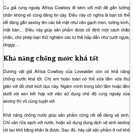
Cu giả rung ngoáy Africa Cowboy đi kèm với một đế gắn tường
chân không vô cùng đáng tin cậy. Điều này có nghĩa là bạn có thể
dễ dàng gắn sextoy lên các bề mặt như nền gạch men, tường kính,
mặt bàn… Điều này giúp sản phẩm được cố định một cách chắc
chắn, cho phép bạn thử nghiệm các tư thế hấp dẫn như cưỡi ngựa,
doggy…
Khả năng chống nước khá tốt
Dương vật giả Africa Cowboy của Loveaider còn có khả năng
chống nước khá tốt. Chị em hoàn toàn có thể vừa tắm vừa thư
giãn với đồ chơi kích dục này. Ngâm mình trong bồn tắm hoặc tắm
dưới vòi sen kết hợp với việc sử dụng chế độ rung ngoáy của
sextoy thì vô cùng tuyệt vời.
Khả năng chống nước giúp sản phẩm cũng rất dễ dàng vệ sinh.
Chỉ cần rửa sạch với nước, hoặc sử dụng dung dịch vệ sinh sextoy
rồi lau khô bằng khăn là được. Sau đó, hãy cất sản phẩm ở nơi khô