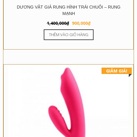
DƯƠNG VẬT GIẢ RUNG HÌNH TRÁI CHUỐI – RUNG
MẠNH
Giá
Giá
1,400,000
₫
900,000
₫
gốc
hiện
THÊM VÀO GIỎ HÀNG
là:
tại
1,400,000₫.
là:
900,000₫.
GIẢM GIÁ!