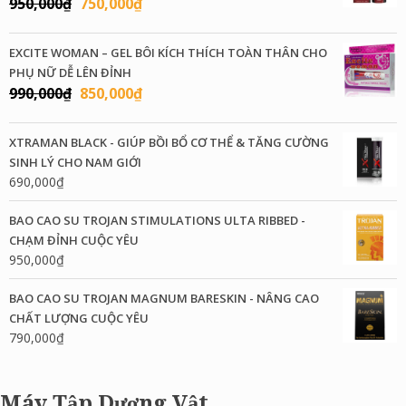
Giá
Giá
950,000
₫
750,000
₫
gốc
hiện
là:
tại
EXCITE WOMAN – GEL BÔI KÍCH THÍCH TOÀN THÂN CHO
950,000₫.
là:
PHỤ NỮ DỄ LÊN ĐỈNH
750,000₫.
Giá
Giá
990,000
₫
850,000
₫
gốc
hiện
là:
tại
XTRAMAN BLACK - GIÚP BỒI BỔ CƠ THỂ & TĂNG CƯỜNG
990,000₫.
là:
SINH LÝ CHO NAM GIỚI
850,000₫.
690,000
₫
BAO CAO SU TROJAN STIMULATIONS ULTA RIBBED -
CHẠM ĐỈNH CUỘC YÊU
950,000
₫
BAO CAO SU TROJAN MAGNUM BARESKIN - NÂNG CAO
CHẤT LƯỢNG CUỘC YÊU
790,000
₫
Máy Tập Dương Vật