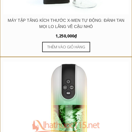
MÁY TẬP TĂNG KÍCH THƯỚC X-MEN TỰ ĐỘNG: ĐÁNH TAN
MỌI LO LẮNG VỀ CẬU NHỎ
1,250,000
₫
THÊM VÀO GIỎ HÀNG