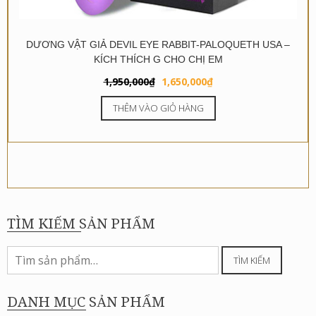
DƯƠNG VẬT GIẢ DEVIL EYE RABBIT-PALOQUETH USA –
KÍCH THÍCH G CHO CHỊ EM
Giá
Giá
1,950,000
₫
1,650,000
₫
gốc
hiện
THÊM VÀO GIỎ HÀNG
là:
tại
1,950,000₫.
là:
1,650,000₫.
TÌM KIẾM SẢN PHẨM
Tìm
TÌM KIẾM
kiếm:
DANH MỤC SẢN PHẨM