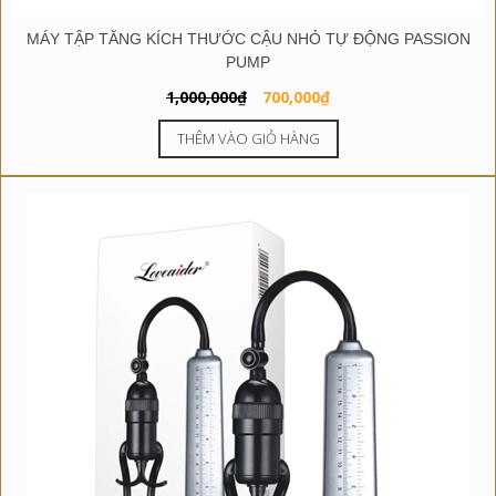
MÁY TẬP TĂNG KÍCH THƯỚC CẬU NHỎ TỰ ĐỘNG PASSION
PUMP
Giá
Giá
1,000,000
₫
700,000
₫
gốc
hiện
THÊM VÀO GIỎ HÀNG
là:
tại
1,000,000₫.
là:
700,000₫.