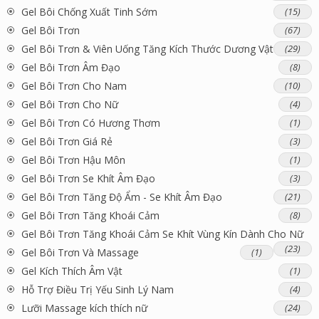
Gel Bôi Chống Xuất Tinh Sớm
(15)
Gel Bôi Trơn
(67)
Gel Bôi Trơn & Viên Uống Tăng Kích Thước Dương Vật
(29)
Gel Bôi Trơn Âm Đạo
(8)
Gel Bôi Trơn Cho Nam
(10)
Gel Bôi Trơn Cho Nữ
(4)
Gel Bôi Trơn Có Hương Thơm
(1)
Gel Bôi Trơn Giá Rẻ
(3)
Gel Bôi Trơn Hậu Môn
(1)
Gel Bôi Trơn Se Khít Âm Đạo
(3)
Gel Bôi Trơn Tăng Độ Ẩm - Se Khít Âm Đạo
(21)
Gel Bôi Trơn Tăng Khoái Cảm
(8)
Gel Bôi Trơn Tăng Khoái Cảm Se Khít Vùng Kín Dành Cho Nữ
(23)
Gel Bôi Trơn Và Massage
(1)
Gel Kích Thích Âm Vật
(1)
Hỗ Trợ Điều Trị Yếu Sinh Lý Nam
(4)
Lưỡi Massage kích thích nữ
(24)