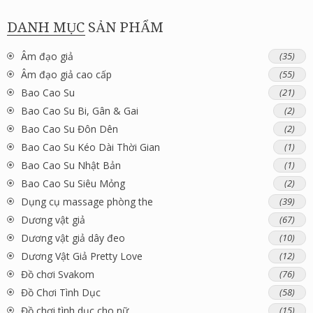
DANH MỤC SẢN PHẨM
Âm đạo giả
(35)
Âm đạo giả cao cấp
(55)
Bao Cao Su
(21)
Bao Cao Su Bi, Gân & Gai
(2)
Bao Cao Su Đôn Dên
(2)
Bao Cao Su Kéo Dài Thời Gian
(1)
Bao Cao Su Nhật Bản
(1)
Bao Cao Su Siêu Mỏng
(2)
Dụng cụ massage phòng the
(39)
Dương vật giả
(67)
Dương vật giả dây đeo
(10)
Dương Vật Giả Pretty Love
(12)
Đồ chơi Svakom
(76)
Đồ Chơi Tình Dục
(58)
Đồ chơi tình dục cho nữ
(15)