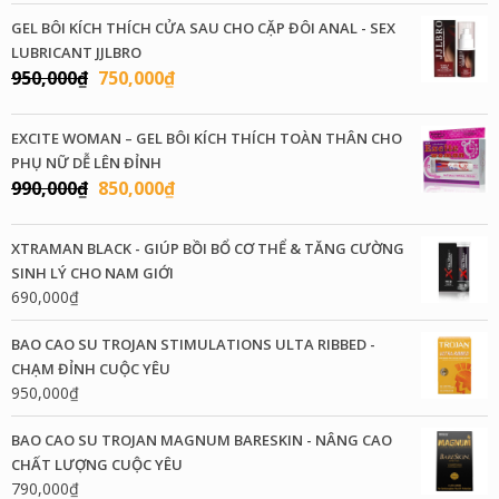
GEL BÔI KÍCH THÍCH CỬA SAU CHO CẶP ĐÔI ANAL - SEX
LUBRICANT JJLBRO
Giá
Giá
950,000
₫
750,000
₫
gốc
hiện
là:
tại
EXCITE WOMAN – GEL BÔI KÍCH THÍCH TOÀN THÂN CHO
950,000₫.
là:
PHỤ NỮ DỄ LÊN ĐỈNH
750,000₫.
Giá
Giá
990,000
₫
850,000
₫
gốc
hiện
là:
tại
XTRAMAN BLACK - GIÚP BỒI BỔ CƠ THỂ & TĂNG CƯỜNG
990,000₫.
là:
SINH LÝ CHO NAM GIỚI
850,000₫.
690,000
₫
BAO CAO SU TROJAN STIMULATIONS ULTA RIBBED -
CHẠM ĐỈNH CUỘC YÊU
950,000
₫
BAO CAO SU TROJAN MAGNUM BARESKIN - NÂNG CAO
CHẤT LƯỢNG CUỘC YÊU
790,000
₫