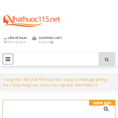
Skip
to
content
LIÊN HỆ NGAY
SHOPPING CART
0976.70.66.55
0 Items
0₫
PRIMARY MENU
Trang chủ
/
Đồ Chơi Tình Dục Nữ
/
Dụng cụ massage phòng
the
/ Chày Rung Libo 2 Đầu Cao Cấp Kích Thích Điểm G
GIẢM GIÁ!