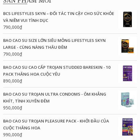
SẢN PHẨM MỚI
BCS LIFESTYLES SKYN – ĐỐI TÁC TIN CẬY CHO SỨC KHỎE
VÀ NIỀM VUI TÌNH DỤC
790,000
₫
BAO CAO SU SIZE LỚN SIÊU MỎNG LIFESTYLES SKYN
LARGE - CÙNG NÀNG THÂU ĐÊM
790,000
₫
BAO CAO SU CAO CẤP TROJAN STUDDED BARESKIN - 10
PACK THĂNG HOA CUỘC YÊU
890,000
₫
BAO CAO SU TROJAN ULTRA CONDOMS - ÔM KHẮNG
KHÍT, TÌNH XUYÊN ĐÊM
950,000
₫
BAO CAO SU TROJAN PLEASURE PACK - KHỞI ĐẦU CỦA
CUỘC THĂNG HOA
990,000
₫