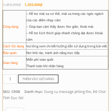
Giá
Giá
1,450,000
₫
1,250,000
₫
gốc
hiện
– Hỗ trợ mát xa cơ thể, mát xa trong các ngóc ngách
là:
tại
của các điểm nhạy cảm
1,450,000₫.
là:
Công dụng
– Giúp bạn cảm thấy được thư giãn, thoải mái.
1,250,000₫.
– Hỗ trợ kích thích giúp nhanh chóng đạt được khoái
cảm.
Vui lòng xem chi tiết hướng dẫn sử dụng trong bài viết.
Cách Sử dụng
Bảo quản
Nơi khô ráo, tránh ánh nắng trực tiếp
Miễn phí toàn quốc
Giao hàng
Thanh toán khi nhận hàng
Chày
THÊM VÀO GIỎ HÀNG
Rung
Libo
SKU:
CR08
Danh mục:
Dụng cụ massage phòng the
,
Đồ Chơi
2
Tình Dục Nữ
Đầu
Cao