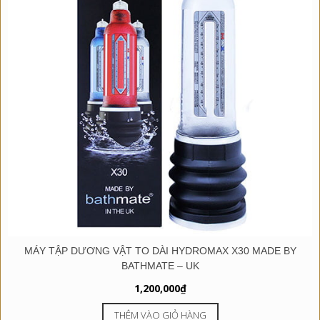
MÁY TẬP DƯƠNG VẬT TO DÀI HYDROMAX X30 MADE BY
BATHMATE – UK
1,200,000
₫
THÊM VÀO GIỎ HÀNG