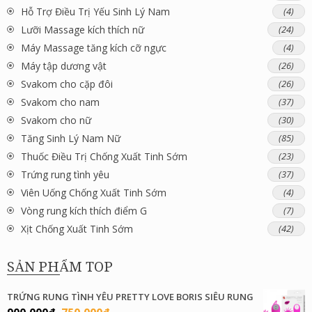
Hỗ Trợ Điều Trị Yếu Sinh Lý Nam
(4)
Lưỡi Massage kích thích nữ
(24)
Máy Massage tăng kích cỡ ngực
(4)
Máy tập dương vật
(26)
Svakom cho cặp đôi
(26)
Svakom cho nam
(37)
Svakom cho nữ
(30)
Tăng Sinh Lý Nam Nữ
(85)
Thuốc Điều Trị Chống Xuất Tinh Sớm
(23)
Trứng rung tình yêu
(37)
Viên Uống Chống Xuất Tinh Sớm
(4)
Vòng rung kích thích điểm G
(7)
Xịt Chống Xuất Tinh Sớm
(42)
SẢN PHẨM TOP
TRỨNG RUNG TÌNH YÊU PRETTY LOVE BORIS SIÊU RUNG
Giá
Giá