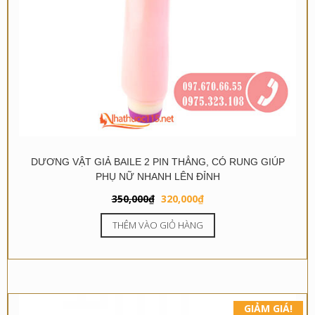
DƯƠNG VẬT GIẢ BAILE 2 PIN THẲNG, CÓ RUNG GIÚP
PHỤ NỮ NHANH LÊN ĐỈNH
Giá
Giá
350,000
₫
320,000
₫
gốc
hiện
THÊM VÀO GIỎ HÀNG
là:
tại
350,000₫.
là:
320,000₫.
GIẢM GIÁ!