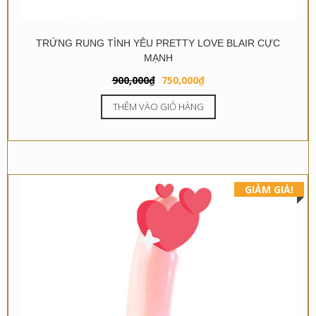
TRỨNG RUNG TÌNH YÊU PRETTY LOVE BLAIR CỰC
MẠNH
Giá
Giá
900,000
₫
750,000
₫
gốc
hiện
THÊM VÀO GIỎ HÀNG
là:
tại
900,000₫.
là:
750,000₫.
GIẢM GIÁ!