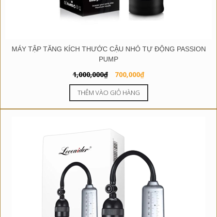
MÁY TẬP TĂNG KÍCH THƯỚC CẬU NHỎ TỰ ĐỘNG PASSION
PUMP
Giá
Giá
1,000,000
₫
700,000
₫
gốc
hiện
THÊM VÀO GIỎ HÀNG
là:
tại
1,000,000₫.
là:
700,000₫.