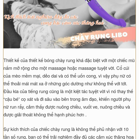
Thiết kế của thiết kế bóng chày rung khá đặc biệt với một chiếc mũ
nấm mở rộng cho một massage hoặc massage tuyệt vời. Cổ cúi
của mèo mềm mại, dẻo dai và có thể uốn cong, vì vậy phụ nữ có
thể thoải mái mát xa ở những góc dường như không thể với tới.
Đầu kia của tiếng rung cũng là một kiệt tác tuyệt vời vì nó thay thế
“cậu bé” cọ xát và đi sâu vào bên trong âm đạo, khiến người phụ
nữ run rẩy, cảm thấy được nuông chiều, vuốt ve, nuông chiều và
được giải thoát không thể hạnh phúc hơn .
Sự kích thích của chiếc chày rung là không thể phủ nhận với 10
tần số rung, bạn có thể trải nghiệm đầy đủ các cảm xúc thăng hoa