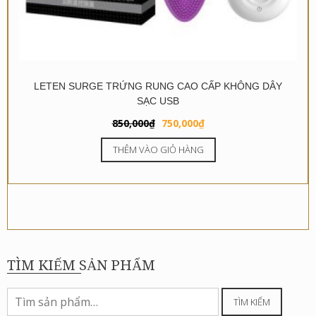
LETEN SURGE TRỨNG RUNG CAO CẤP KHÔNG DÂY
SẠC USB
Giá
Giá
850,000
₫
750,000
₫
gốc
hiện
THÊM VÀO GIỎ HÀNG
là:
tại
850,000₫.
là:
750,000₫.
TÌM KIẾM SẢN PHẨM
Tìm
TÌM KIẾM
kiếm: