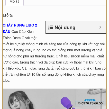
Mô tả
Cấp
Kích
Mô tả
Thích
Điểm
CHÀY RUNG LIBO 2
Nội dung
G
Cao Cấp Kích
ĐẦU
số
Thích Điểm G với một
lượng
thiết kế cực kỳ thông minh và sáng tạo của công ty, khi kết hợp với
một quả bóng chày rung, nó có thể giống như một dương vật giả
hư hỏng cho phụ nữ thưởng thức. Chất liệu silicon mềm mại, chất
lượng cao, tương thích với da giúp bạn cực kỳ thoải mái khi rung
khi tiếp xúc. Cảm giác rung đa tần số cũng cực kỳ thú vị khi bạn có
thể trải nghiệm tới 10 tần số rung động khiêu khích của chày rung
Libo.