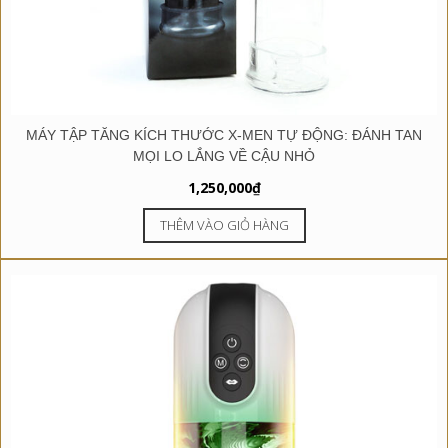
MÁY TẬP TĂNG KÍCH THƯỚC X-MEN TỰ ĐỘNG: ĐÁNH TAN
MỌI LO LẮNG VỀ CẬU NHỎ
1,250,000
₫
THÊM VÀO GIỎ HÀNG