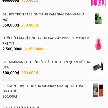
900,000
₫
750,000
₫
gốc
hiện
là:
tại
GEL BÔI TRƠN PASSION TĂNG CẢM GIÁC CHO NAM VÀ
900,000₫.
là:
NỮ
750,000₫.
Giá
Giá
350,000
₫
250,000
₫
gốc
hiện
là:
tại
LƯỠI LIẾM ÂM VẬT NHỎ XINH CAO CẤP KISS - CHO CHỊ EM
350,000₫.
là:
PHÊ TÍT
250,000₫.
Giá
Giá
2,500,000
₫
2,150,000
₫
gốc
hiện
là:
tại
GEL MAXMAN - GEL BÔI KÉO DÀI THỜI GIAN QUAN HỆ CỦA
2,500,000₫.
là:
USA
2,150,000₫.
Giá
Giá
500,000
₫
380,000
₫
gốc
hiện
là:
tại
DRAGON SUPER DOOZ 34000 SPRAY CHAI XỊT KÉO DÀI
500,000₫.
là:
QUAN HỆ
380,000₫.
900,000
₫