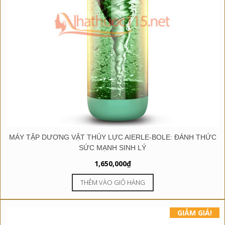
MÁY TẬP DƯƠNG VẬT THỦY LỰC AIERLE-BOLE: ĐÁNH THỨC
SỨC MẠNH SINH LÝ
1,650,000
₫
THÊM VÀO GIỎ HÀNG
GIẢM GIÁ!