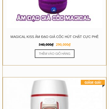
MAGICAL KISS ÂM ĐẠO GIẢ CỐC HÚT CHẶT CỰC PHÊ
Giá
Giá
340,000
₫
290,000
₫
gốc
hiện
THÊM VÀO GIỎ HÀNG
là:
tại
340,000₫.
là:
290,000₫.
GIẢM GIÁ!