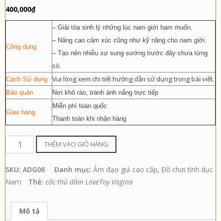
400,000
₫
– Giải tỏa sinh lý những lúc nam giới ham muốn.
– Nâng cao cảm xúc cũng như kỹ năng cho nam giới.
Công dụng
– Tạo nên nhiều sự sung sướng trước đây chưa từng
có.
Vui lòng xem chi tiết hướng dẫn sử dụng trong bài viết.
Cách Sử dụng
Bảo quản
Nơi khô ráo, tránh ánh nắng trực tiếp
Miễn phí toàn quốc
Giao hàng
Thanh toán khi nhận hàng
Cốc
THÊM VÀO GIỎ HÀNG
Thủ
Dâm
SKU:
ADG06
Danh mục:
Âm đạo giả cao cấp
,
Đồ chơi tình dục
Siêu
Nam
Thẻ:
cốc thủ dâm LoveToy Vagina
Kích
Thích
Mô tả
LoveToy