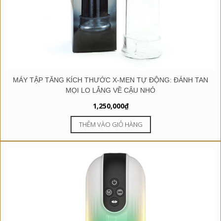
MÁY TẬP TĂNG KÍCH THƯỚC X-MEN TỰ ĐỘNG: ĐÁNH TAN
MỌI LO LẮNG VỀ CẬU NHỎ
1,250,000
₫
THÊM VÀO GIỎ HÀNG