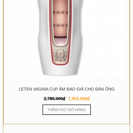
LETEN VAGINA CUP ÂM ĐẠO GIẢ CHO ĐÀN ÔNG
Giá
Giá
2,780,000
₫
1,950,000
₫
gốc
hiện
THÊM VÀO GIỎ HÀNG
là:
tại
2,780,000₫.
là:
1,950,000₫.