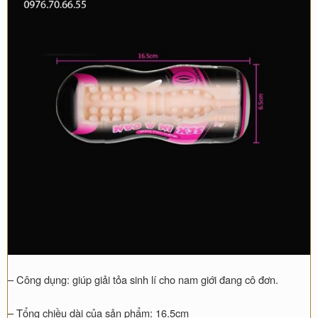
– Công dụng: giúp giải tỏa sinh lí cho nam giới đang cô đơn.
– Tổng chiều dài của sản phẩm: 16.5cm