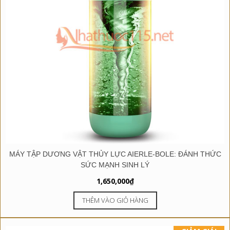
MÁY TẬP DƯƠNG VẬT THỦY LỰC AIERLE-BOLE: ĐÁNH THỨC
SỨC MẠNH SINH LÝ
1,650,000
₫
THÊM VÀO GIỎ HÀNG