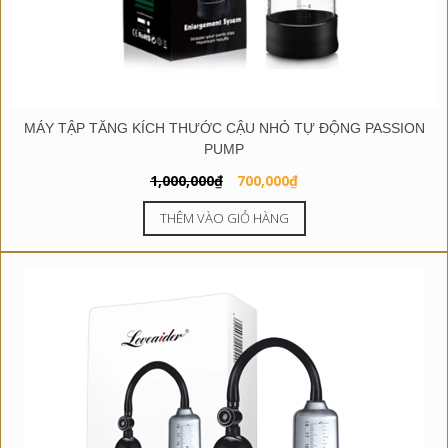
MÁY TẬP TĂNG KÍCH THƯỚC CẬU NHỎ TỰ ĐỘNG PASSION
PUMP
Giá
Giá
1,000,000
₫
700,000
₫
gốc
hiện
THÊM VÀO GIỎ HÀNG
là:
tại
1,000,000₫.
là:
700,000₫.