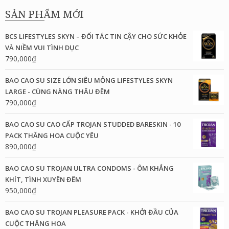
SẢN PHẨM MỚI
BCS LIFESTYLES SKYN – ĐỐI TÁC TIN CẬY CHO SỨC KHỎE
VÀ NIỀM VUI TÌNH DỤC
790,000
₫
BAO CAO SU SIZE LỚN SIÊU MỎNG LIFESTYLES SKYN
LARGE - CÙNG NÀNG THÂU ĐÊM
790,000
₫
BAO CAO SU CAO CẤP TROJAN STUDDED BARESKIN - 10
PACK THĂNG HOA CUỘC YÊU
890,000
₫
BAO CAO SU TROJAN ULTRA CONDOMS - ÔM KHẮNG
KHÍT, TÌNH XUYÊN ĐÊM
950,000
₫
BAO CAO SU TROJAN PLEASURE PACK - KHỞI ĐẦU CỦA
CUỘC THĂNG HOA