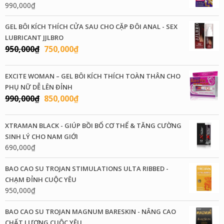
990,000
₫
GEL BÔI KÍCH THÍCH CỬA SAU CHO CẶP ĐÔI ANAL - SEX
LUBRICANT JJLBRO
Giá
Giá
950,000
₫
750,000
₫
gốc
hiện
là:
tại
EXCITE WOMAN – GEL BÔI KÍCH THÍCH TOÀN THÂN CHO
950,000₫.
là:
PHỤ NỮ DỄ LÊN ĐỈNH
750,000₫.
Giá
Giá
990,000
₫
850,000
₫
gốc
hiện
là:
tại
XTRAMAN BLACK - GIÚP BỒI BỔ CƠ THỂ & TĂNG CƯỜNG
990,000₫.
là:
SINH LÝ CHO NAM GIỚI
850,000₫.
690,000
₫
BAO CAO SU TROJAN STIMULATIONS ULTA RIBBED -
CHẠM ĐỈNH CUỘC YÊU
950,000
₫
BAO CAO SU TROJAN MAGNUM BARESKIN - NÂNG CAO
CHẤT LƯỢNG CUỘC YÊU