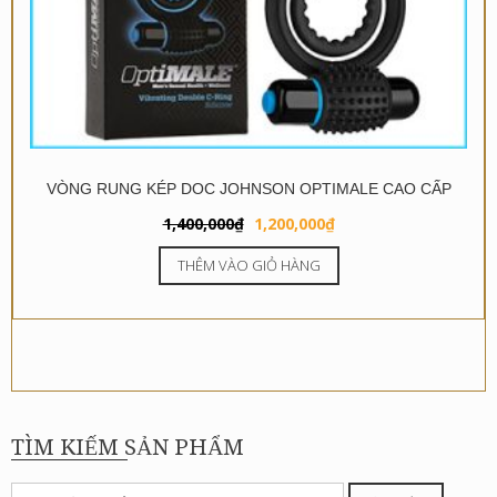
VÒNG RUNG KÉP DOC JOHNSON OPTIMALE CAO CẤP
Giá
Giá
1,400,000
₫
1,200,000
₫
gốc
hiện
THÊM VÀO GIỎ HÀNG
là:
tại
1,400,000₫.
là:
1,200,000₫.
TÌM KIẾM SẢN PHẨM
Tìm