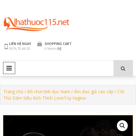
Skip
to
content
LIÊN HỆ NGAY
SHOPPING CART
0976.70.66.55
0 Items
0₫
PRIMARY MENU
Trang chủ
/
Đồ chơi tình dục Nam
/
Âm đạo giả cao cấp
/ Cốc
Thủ Dâm Siêu Kích Thích LoveToy Vagina