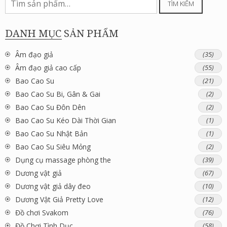
TÌM KIẾM
kiếm:
DANH MỤC SẢN PHẨM
Âm đạo giả
(35)
Âm đạo giả cao cấp
(55)
Bao Cao Su
(21)
Bao Cao Su Bi, Gân & Gai
(2)
Bao Cao Su Đôn Dên
(2)
Bao Cao Su Kéo Dài Thời Gian
(1)
Bao Cao Su Nhật Bản
(1)
Bao Cao Su Siêu Mỏng
(2)
Dụng cụ massage phòng the
(39)
Dương vật giả
(67)
Dương vật giả dây đeo
(10)
Dương Vật Giả Pretty Love
(12)
Đồ chơi Svakom
(76)
Đồ Chơi Tình Dục
(58)