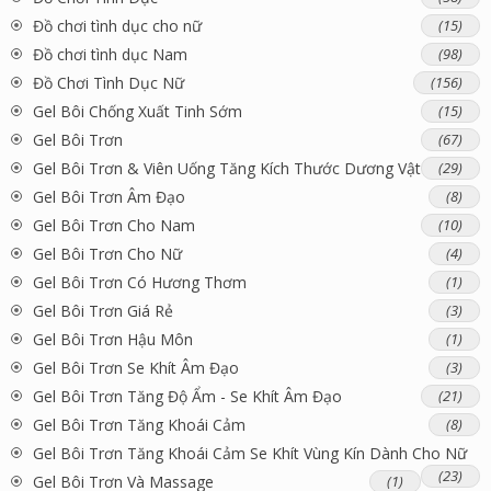
Đồ chơi tình dục cho nữ
(15)
Đồ chơi tình dục Nam
(98)
Đồ Chơi Tình Dục Nữ
(156)
Gel Bôi Chống Xuất Tinh Sớm
(15)
Gel Bôi Trơn
(67)
Gel Bôi Trơn & Viên Uống Tăng Kích Thước Dương Vật
(29)
Gel Bôi Trơn Âm Đạo
(8)
Gel Bôi Trơn Cho Nam
(10)
Gel Bôi Trơn Cho Nữ
(4)
Gel Bôi Trơn Có Hương Thơm
(1)
Gel Bôi Trơn Giá Rẻ
(3)
Gel Bôi Trơn Hậu Môn
(1)
Gel Bôi Trơn Se Khít Âm Đạo
(3)
Gel Bôi Trơn Tăng Độ Ẩm - Se Khít Âm Đạo
(21)
Gel Bôi Trơn Tăng Khoái Cảm
(8)
Gel Bôi Trơn Tăng Khoái Cảm Se Khít Vùng Kín Dành Cho Nữ
(23)
Gel Bôi Trơn Và Massage
(1)