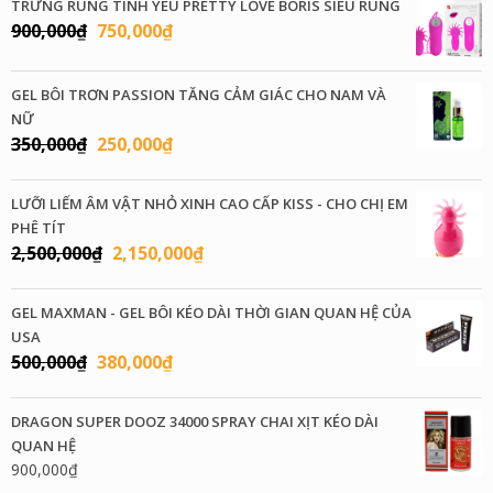
TRỨNG RUNG TÌNH YÊU PRETTY LOVE BORIS SIÊU RUNG
Giá
Giá
900,000
₫
750,000
₫
gốc
hiện
là:
tại
GEL BÔI TRƠN PASSION TĂNG CẢM GIÁC CHO NAM VÀ
900,000₫.
là:
NỮ
750,000₫.
Giá
Giá
350,000
₫
250,000
₫
gốc
hiện
là:
tại
LƯỠI LIẾM ÂM VẬT NHỎ XINH CAO CẤP KISS - CHO CHỊ EM
350,000₫.
là:
PHÊ TÍT
250,000₫.
Giá
Giá
2,500,000
₫
2,150,000
₫
gốc
hiện
là:
tại
GEL MAXMAN - GEL BÔI KÉO DÀI THỜI GIAN QUAN HỆ CỦA
2,500,000₫.
là:
USA
2,150,000₫.
Giá
Giá
500,000
₫
380,000
₫
gốc
hiện
là:
tại
DRAGON SUPER DOOZ 34000 SPRAY CHAI XỊT KÉO DÀI
500,000₫.
là:
QUAN HỆ
380,000₫.
900,000
₫