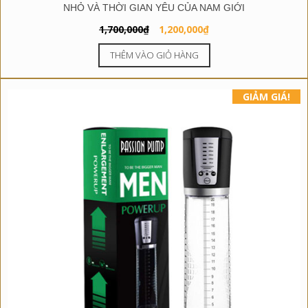
NHỎ VÀ THỜI GIAN YÊU CỦA NAM GIỚI
Giá
Giá
1,700,000
₫
1,200,000
₫
gốc
hiện
THÊM VÀO GIỎ HÀNG
là:
tại
1,700,000₫.
là:
1,200,000₫.
GIẢM GIÁ!