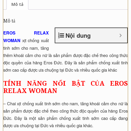
Mô tả
Xuất
Tinh
Mô tả
Sớm
Cho
EROS RELAX
Nội dung
Nam
xịt chống xuất
WOMAN
số
tinh sớm cho nam, tăng
lượng
thêm khoái cảm cho nữ là sản phẩm được đặc chế theo công thức
độc quyền của hãng Eros Đức. Đây là sản phẩm chống xuất tinh
sớm cao cấp được ưa chuộng tại Đức và nhiều quốc gia khác
TÍNH NĂNG NỔI BẬT CỦA EROS
RELAX WOMAN
– Chai xịt chống xuất tinh sớm cho nam, tăng khoái cảm cho nữ là
sản phẩm được đặc chế theo công thức độc quyền của hãng Eros
Đức. Đây là một sản phẩm chống xuất tinh sớm cao cấp đang
được ưa chuộng tại Đức và nhiều quốc gia khác.