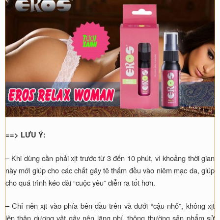
==> LƯU Ý:
– Khi dùng cần phải xịt trước từ 3 đến 10 phút, vì khoảng thời gian
này mới giúp cho các chất gây tê thấm đều vào niêm mạc da, giúp
cho quá trình kéo dài “cuộc yêu” diễn ra tốt hơn.
– Chỉ nên xịt vào phía bên đầu trên và dưới “cậu nhỏ”, không xịt
lên thân dương vật gây nên lãng phí, thông thường sản phẩm sử