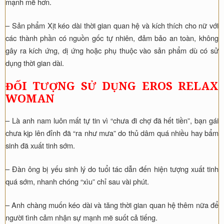
mạnh mẽ hơn.
– Sản phẩm Xịt kéo dài thời gian quan hệ và kích thích cho nữ với
các thành phần có nguồn gốc tự nhiên, đảm bảo an toàn, không
gây ra kích ứng, dị ứng hoặc phụ thuộc vào sản phẩm dù có sử
dụng thời gian dài.
ĐỐI TƯỢNG SỬ DỤNG EROS RELAX
WOMAN
– Là anh nam luôn mất tự tin vì “chưa đi chợ đã hết tiền”, bạn gái
chưa kịp lên đỉnh đã “ra như mưa” do thủ dâm quá nhiều hay bẩm
sinh đã xuất tinh sớm.
– Đàn ông bị yếu sinh lý do tuổi tác dẫn đến hiện tượng xuất tinh
quá sớm, nhanh chóng “xìu” chỉ sau vài phút.
– Anh chàng muốn kéo dài và tăng thời gian quan hệ thêm nữa để
người tình cảm nhận sự mạnh mẽ suốt cả tiếng.