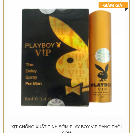
GIẢM GIÁ!
XỊT CHỐNG XUẤT TINH SỚM PLAY BOY VIP DẠNG THỎI
SON