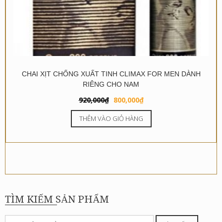
CHAI XỊT CHỐNG XUẤT TINH CLIMAX FOR MEN DÀNH
RIÊNG CHO NAM
Giá
Giá
920,000
₫
800,000
₫
gốc
hiện
THÊM VÀO GIỎ HÀNG
là:
tại
920,000₫.
là:
800,000₫.
TÌM KIẾM SẢN PHẨM
Tìm