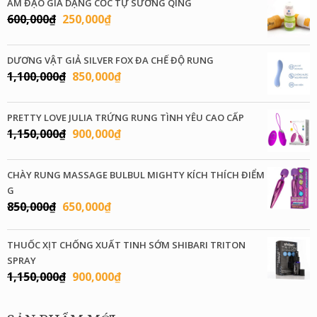
ÂM ĐẠO GIẢ DẠNG CỐC TỰ SƯỚNG QING
Giá
Giá
600,000
₫
250,000
₫
gốc
hiện
là:
tại
DƯƠNG VẬT GIẢ SILVER FOX ĐA CHẾ ĐỘ RUNG
600,000₫.
là:
Giá
Giá
1,100,000
₫
850,000
₫
250,000₫.
gốc
hiện
là:
tại
PRETTY LOVE JULIA TRỨNG RUNG TÌNH YÊU CAO CẤP
1,100,000₫.
là:
Giá
Giá
1,150,000
₫
900,000
₫
850,000₫.
gốc
hiện
là:
tại
CHÀY RUNG MASSAGE BULBUL MIGHTY KÍCH THÍCH ĐIỂM
1,150,000₫.
là:
G
900,000₫.
Giá
Giá
850,000
₫
650,000
₫
gốc
hiện
là:
tại
THUỐC XỊT CHỐNG XUẤT TINH SỚM SHIBARI TRITON
850,000₫.
là:
SPRAY
650,000₫.
Giá
Giá
1,150,000
₫
900,000
₫
gốc
hiện
là:
tại