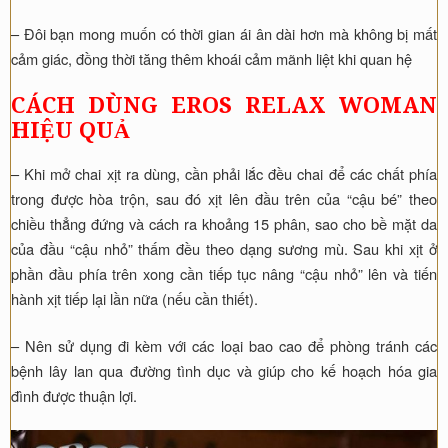
– Đôi bạn mong muốn có thời gian ái ân dài hơn mà không bị mất
cảm giác, đồng thời tăng thêm khoái cảm mãnh liệt khi quan hệ
CÁCH DÙNG EROS RELAX WOMAN
HIỆU QUẢ
– Khi mở chai xịt ra dùng, cần phải lắc đều chai để các chất phía
trong được hòa trộn, sau đó xịt lên đầu trên của “cậu bé” theo
chiều thẳng đứng và cách ra khoảng 15 phân, sao cho bề mặt da
của đầu “cậu nhỏ” thấm đều theo dạng sương mù. Sau khi xịt ở
phần đầu phía trên xong cần tiếp tục nâng “cậu nhỏ” lên và tiến
hành xịt tiếp lại lần nữa (nếu cần thiết).
– Nên sử dụng đi kèm với các loại bao cao để phòng tránh các
bệnh lây lan qua đường tình dục và giúp cho kế hoạch hóa gia
đình được thuận lợi.