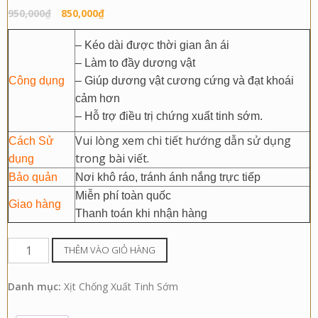
Giá
Giá
950,000
₫
850,000
₫
gốc
hiện
– Kéo dài được thời gian ân ái
là:
tại
– Làm to đầy dương vật
950,000₫.
là:
Công dụng
– Giúp dương vật cương cứng và đạt khoái
850,000₫.
cảm hơn
– Hỗ trợ điều trị chứng xuất tinh sớm.
Vui lòng xem chi tiết hướng dẫn sử dụng
Cách Sử
trong bài viết.
dụng
Bảo quản
Nơi khô ráo, tránh ánh nắng trực tiếp
Miễn phí toàn quốc
Giao hàng
Thanh toán khi nhận hàng
Eros
THÊM VÀO GIỎ HÀNG
Relax
Woman
Danh mục:
Xịt Chống Xuất Tinh Sớm
Xịt
Chống