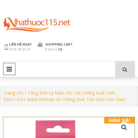
Skip
to
content
LIÊN HỆ NGAY
SHOPPING CART
0976.70.66.55
0 Items
0₫
PRIMARY MENU
Trang chủ
/
Tăng Sinh Lý Nam Nữ
/
Xịt Chống Xuất Tinh
Sớm
/ Eros Relax Woman Xịt Chống Xuất Tinh Sớm Cho Nam
GIẢM GIÁ!