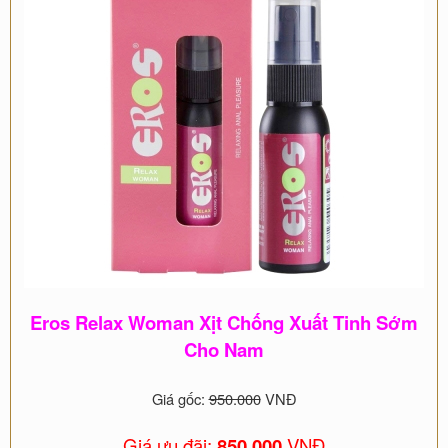
Eros Relax Woman Xịt Chống Xuất Tinh Sớm
Cho Nam
Giá gốc:
950.000
VNĐ
Giá ưu đãi:
850.000
VNĐ