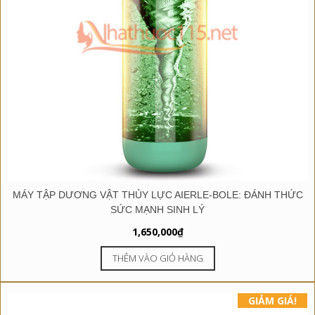
MÁY TẬP DƯƠNG VẬT THỦY LỰC AIERLE-BOLE: ĐÁNH THỨC
SỨC MẠNH SINH LÝ
1,650,000
₫
THÊM VÀO GIỎ HÀNG
GIẢM GIÁ!