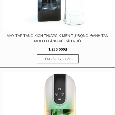
MÁY TẬP TĂNG KÍCH THƯỚC X-MEN TỰ ĐỘNG: ĐÁNH TAN
MỌI LO LẮNG VỀ CẬU NHỎ
1,250,000
₫
THÊM VÀO GIỎ HÀNG