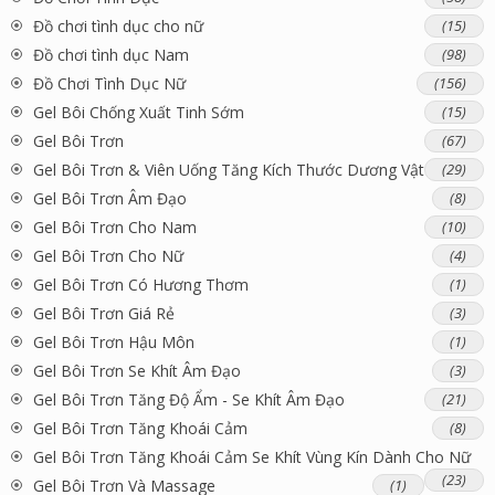
Đồ chơi tình dục cho nữ
(15)
Đồ chơi tình dục Nam
(98)
Đồ Chơi Tình Dục Nữ
(156)
Gel Bôi Chống Xuất Tinh Sớm
(15)
Gel Bôi Trơn
(67)
Gel Bôi Trơn & Viên Uống Tăng Kích Thước Dương Vật
(29)
Gel Bôi Trơn Âm Đạo
(8)
Gel Bôi Trơn Cho Nam
(10)
Gel Bôi Trơn Cho Nữ
(4)
Gel Bôi Trơn Có Hương Thơm
(1)
Gel Bôi Trơn Giá Rẻ
(3)
Gel Bôi Trơn Hậu Môn
(1)
Gel Bôi Trơn Se Khít Âm Đạo
(3)
Gel Bôi Trơn Tăng Độ Ẩm - Se Khít Âm Đạo
(21)
Gel Bôi Trơn Tăng Khoái Cảm
(8)
Gel Bôi Trơn Tăng Khoái Cảm Se Khít Vùng Kín Dành Cho Nữ
(23)
Gel Bôi Trơn Và Massage
(1)