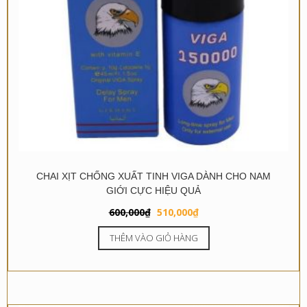
CHAI XỊT CHỐNG XUẤT TINH VIGA DÀNH CHO NAM
GIỚI CỰC HIỆU QUẢ
Giá
Giá
600,000
₫
510,000
₫
gốc
hiện
THÊM VÀO GIỎ HÀNG
là:
tại
600,000₫.
là:
510,000₫.