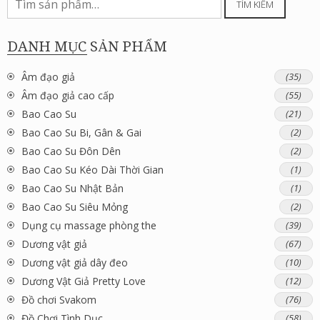
TÌM KIẾM
kiếm:
DANH MỤC SẢN PHẨM
Âm đạo giả
(35)
Âm đạo giả cao cấp
(55)
Bao Cao Su
(21)
Bao Cao Su Bi, Gân & Gai
(2)
Bao Cao Su Đôn Dên
(2)
Bao Cao Su Kéo Dài Thời Gian
(1)
Bao Cao Su Nhật Bản
(1)
Bao Cao Su Siêu Mỏng
(2)
Dụng cụ massage phòng the
(39)
Dương vật giả
(67)
Dương vật giả dây đeo
(10)
Dương Vật Giả Pretty Love
(12)
Đồ chơi Svakom
(76)
Đồ Chơi Tình Dục
(58)