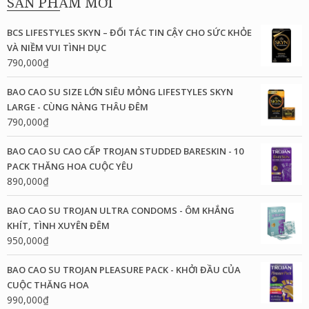
SẢN PHẨM MỚI
1,150,000₫.
là:
900,000₫.
BCS LIFESTYLES SKYN – ĐỐI TÁC TIN CẬY CHO SỨC KHỎE
VÀ NIỀM VUI TÌNH DỤC
790,000
₫
BAO CAO SU SIZE LỚN SIÊU MỎNG LIFESTYLES SKYN
LARGE - CÙNG NÀNG THÂU ĐÊM
790,000
₫
BAO CAO SU CAO CẤP TROJAN STUDDED BARESKIN - 10
PACK THĂNG HOA CUỘC YÊU
890,000
₫
BAO CAO SU TROJAN ULTRA CONDOMS - ÔM KHẮNG
KHÍT, TÌNH XUYÊN ĐÊM
950,000
₫
BAO CAO SU TROJAN PLEASURE PACK - KHỞI ĐẦU CỦA
CUỘC THĂNG HOA
990,000
₫