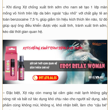
– Khi dùng Xịt chống xuất tinh sớm cho nam sẽ tạo 1 lớp màn
mỏng vô hình trên lớp da bên ngoài “cậu nhỏ” với chất gây tê an
toàn benzocaine 7,5 % giúp giảm tín hiệu kích thích lên não, từ đó
giúp quý ông điều khiển được việc xuất tinh, tránh xuất tinh sớm,
kéo dài thời gian quan hệ.
– Đặc biệt, Xịt này còn mang lại cảm giác mát lạnh không gây
nóng rát và bất cứ tác dụng khó chịu nào cho người sử dụng, sản
phẩm cũng không mùi, không vị, khó nhận biết, làm cho “cậu bé”