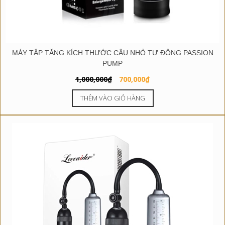
MÁY TẬP TĂNG KÍCH THƯỚC CẬU NHỎ TỰ ĐỘNG PASSION
PUMP
Giá
Giá
1,000,000
₫
700,000
₫
gốc
hiện
THÊM VÀO GIỎ HÀNG
là:
tại
1,000,000₫.
là:
700,000₫.