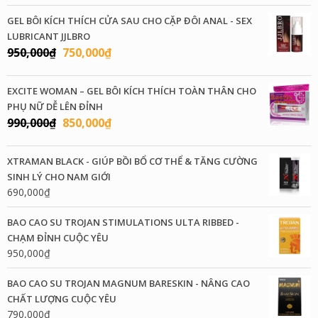
GEL BÔI KÍCH THÍCH CỬA SAU CHO CẶP ĐÔI ANAL - SEX
LUBRICANT JJLBRO
Giá
Giá
950,000
₫
750,000
₫
gốc
hiện
là:
tại
EXCITE WOMAN – GEL BÔI KÍCH THÍCH TOÀN THÂN CHO
950,000₫.
là:
PHỤ NỮ DỄ LÊN ĐỈNH
750,000₫.
Giá
Giá
990,000
₫
850,000
₫
gốc
hiện
là:
tại
XTRAMAN BLACK - GIÚP BỒI BỔ CƠ THỂ & TĂNG CƯỜNG
990,000₫.
là:
SINH LÝ CHO NAM GIỚI
850,000₫.
690,000
₫
BAO CAO SU TROJAN STIMULATIONS ULTA RIBBED -
CHẠM ĐỈNH CUỘC YÊU
950,000
₫
BAO CAO SU TROJAN MAGNUM BARESKIN - NÂNG CAO
CHẤT LƯỢNG CUỘC YÊU
790,000
₫